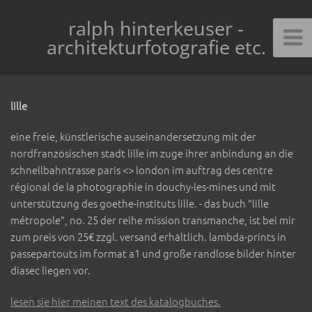
ralph hinterkeuser -
architekturfotografie etc.
lille
eine freie, künstlerische auseinandersetzung mit der
nordfranzösischen stadt lille im zuge ihrer anbindung an die
schnellbahntrasse paris <> london im auftrag des centre
régional de la photographie in douchy-les-mines und mit
unterstützung des goethe-instituts lille. - das buch "lille
métropole", no. 25 der reihe mission transmanche, ist bei mir
zum preis von 25€ zzgl. versand erhältlich. lambda-prints in
passepartouts im format a1 und große randlose bilder hinter
diasec liegen vor.
lesen sie hier meinen text des katalogbuches.